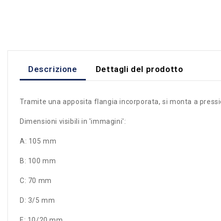
Descrizione
Dettagli del prodotto
Tramite una apposita flangia incorporata, si monta a pressio
Dimensioni visibili in 'immagini':
A: 105 mm
B: 100 mm
C: 70 mm
D: 3/5 mm
E: 10/20 mm