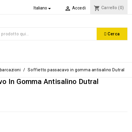
shopping_cart
Carrello
(0)


Italiano
Accedi
Cerca
barcazioni
Soffietto passacavo in gomma antisalino Dutral
vo In Gomma Antisalino Dutral