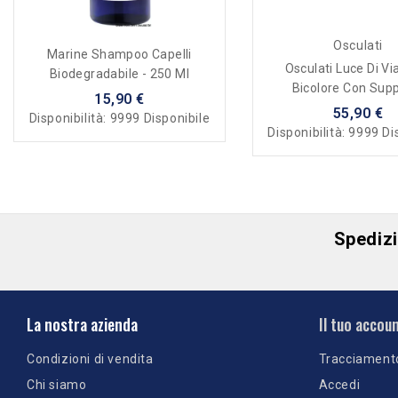
Osculati
Marine Shampoo Capelli
Osculati Luce Di Via
Biodegradabile - 250 Ml
Bicolore Con Sup
15,90 €
Magnetico
55,90 €
Disponibilità:
9999 Disponibile
Disponibilità:
9999 Di
Spedizio
La nostra azienda
Il tuo accou
Condizioni di vendita
Tracciament
Chi siamo
Accedi