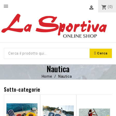
menu
shopping_cart
(0)

Cerca
Nautica
Home
Nautica
Sotto-categorie