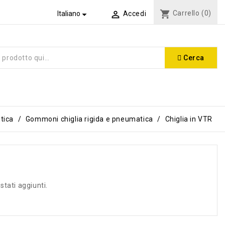
shopping_cart
Carrello
(0)


Italiano
Accedi
Cerca
tica
Gommoni chiglia rigida e pneumatica
Chiglia in VTR
stati aggiunti.