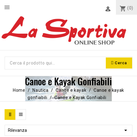
menu
shopping_cart
(0)

Cerca
Canoe e Kayak Gonfiabili
Home
Nautica
Canoe e kayak
Canoe e kayak
gonfiabili
Canoe e Kayak Gonfiabili

Rilevanza