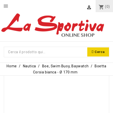
menu
shopping_cart
(0)

Cerca
Home
Nautica
Boe, Swim Buoy, Baywatch
Boetta
Corsia bianca - Ø 170 mm