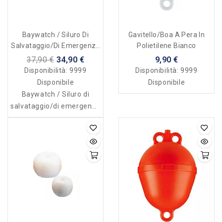
Baywatch / Siluro Di
Gavitello/boa A Pera In
Salvataggio/di Emergenza
Polietilene Bianco
Lifeguard Riempito In
37,90 €
34,90 €
9,90 €
Poliuretano Espanso
Disponibilità:
9999
Disponibilità:
9999
Disponibile
Disponibile
Baywatch / Siluro di
salvataggio/di emergenza
Lifeguard riempito in
poliuretano espanso