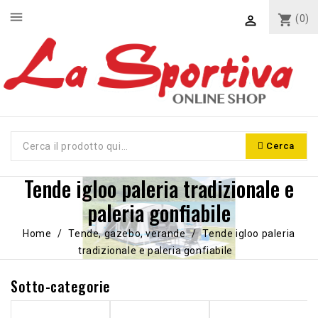
menu
shopping_cart
(0)

Cerca
Tende igloo paleria tradizionale e
paleria gonfiabile
Home
Tende, gazebo, verande
Tende igloo paleria
tradizionale e paleria gonfiabile
Sotto-categorie