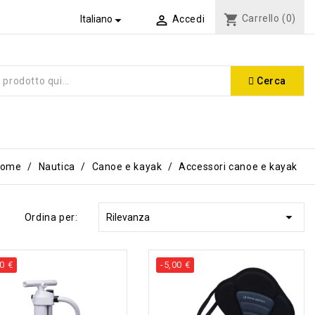
shopping_cart
Carrello
(0)


Italiano
Accedi
Cerca
Home
Nautica
Canoe e kayak
Accessori canoe e kayak

Ordina per:
Rilevanza
00 €
-5,00 €