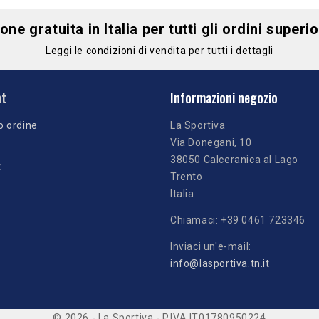
ne gratuita in Italia per tutti gli ordini superi
Leggi le condizioni di vendita per tutti i dettagli
nt
Informazioni negozio
o ordine
La Sportiva
Via Donegani, 10
38050 Calceranica al Lago
t
Trento
Italia
Chiamaci:
+39 0461 723346
Inviaci un'e-mail:
info@lasportiva.tn.it
© 2026 - La Sportiva - P.IVA IT01780950224