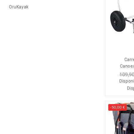
OruKayak
Carr
Canoe
109,90
Disponi
Dis
-50,00 €