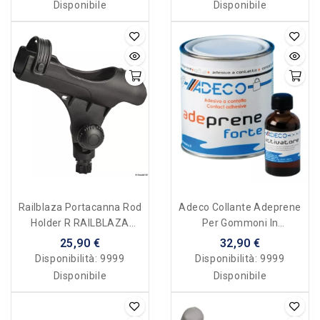
Disponibile
Disponibile
Railblaza Portacanna Rod
Adeco Collante Adeprene
Holder R RAILBLAZA
Per Gommoni In
Starport
Neoprene/hypalon -
25,90 €
32,90 €
Bicomponente 500 G
Disponibilità:
9999
Disponibilità:
9999
Disponibile
Disponibile