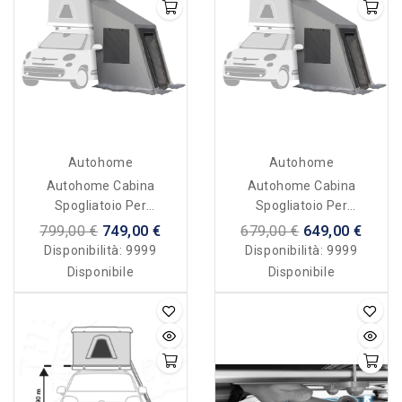
Autohome
Autohome
Autohome Cabina
Autohome Cabina
Spogliatoio Per
Spogliatoio Per
Maggiolina/Airtop -
Maggiolina/Airtop - Per
799,00 €
749,00 €
679,00 €
649,00 €
Altezza Fuoristrada
Auto
Disponibilità:
9999
Disponibilità:
9999
Disponibile
Disponibile