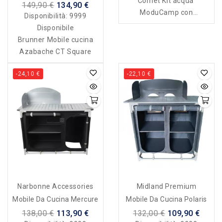
Comet Kit acqua
149,90 €
134,90 €
ModuCamp con
Disponibilità:
9999
lavandino/rubinetto/pom
Disponibile
pa ad immersione a 12 v
Brunner Mobile cucina
scarico per le acque
Azabache CT Square
-24,10 €
-22,10 €
Narbonne Accessories
Midland Premium
Mobile Da Cucina Mercure
Mobile Da Cucina Polaris
138,00 €
113,90 €
132,00 €
109,90 €