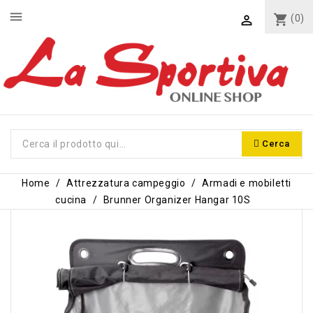
menu
shopping_cart
(0)

Cerca
Home
Attrezzatura campeggio
Armadi e mobiletti
cucina
Brunner Organizer Hangar 10S