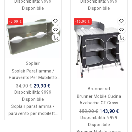
Disponibilità:
9999
Disponibilità:
9999
Disponibile
Disponibile
-5,00 €
-16,00 €
Soplair
Soplair Parafiamma /
Paravento Per Mobiletto
Portafornello
34,90 €
29,90 €
Brunner srl
Disponibilità:
9999
Brunner Mobile Cucina
Disponibile
Azabache CT Cross
Soplair parafiamma /
Square
159,90 €
143,90 €
paravento per mobiletto
Disponibilità:
9999
portafornello
Disponibile
Brunner Mobile cucina