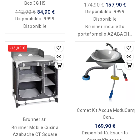
DAILY CT
Box 3G HS
174,90 €
157,90 €
Disponibilità:
9999
112,90 €
84,90 €
Disponibilità:
9999
Disponibile
Disponibile
Brunner mobiletto
portafornello AZABACHE
DAILY CT
-15,00 €
Comet Kit Acqua ModuCamp
Con
Brunner srl
Lavandino/rubinetto/pompa
169,90 €
Brunner Mobile Cucina
Ad Immersione
Disponibilità:
Esaurito
Azabache CT Square