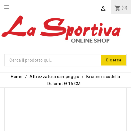
menu
shopping_cart
(0)

Cerca
Home
Attrezzatura campeggio
Brunner scodella
Dolomit Ø 15 CM