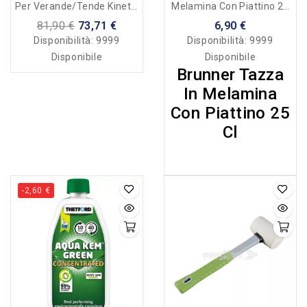
Melamina Con Piattino 25
Per Verande/tende Kinetic
Cl
600 - Blu C59 - Con Borsa
6,90 €
81,90 €
73,71 €
Disponibilità:
9999
Disponibilità:
9999
Disponibile
Disponibile
Brunner Tazza
In Melamina
Con Piattino 25
Cl
-2,60 €