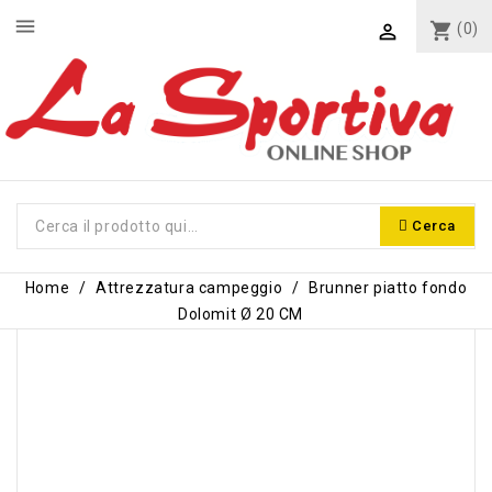
menu
shopping_cart
(0)

Cerca
Home
Attrezzatura campeggio
Brunner piatto fondo
Dolomit Ø 20 CM