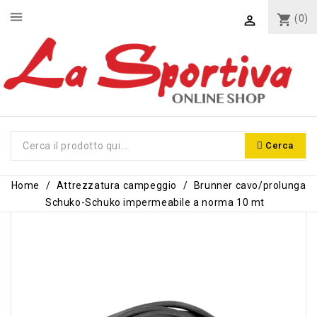
menu
shopping_cart
(0)

Cerca
Home
Attrezzatura campeggio
Brunner cavo/prolunga
Schuko-Schuko impermeabile a norma 10 mt