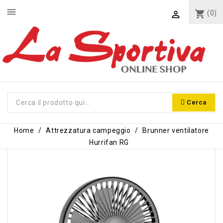
menu
shopping_cart
(0)

Cerca
Home
Attrezzatura campeggio
Brunner ventilatore
Hurrifan RG