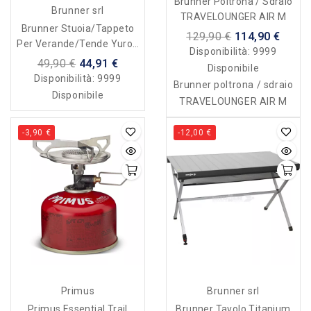
Brunner Poltrona / Sdraio
Brunner srl
TRAVELOUNGER AIR M
Brunner Stuoia/tappeto
129,90 €
114,90 €
Per Verande/tende Yurop
Disponibilità:
9999
- Blu Con Borsa
49,90 €
44,91 €
Disponibile
Disponibilità:
9999
Brunner poltrona / sdraio
Disponibile
TRAVELOUNGER AIR M
-3,90 €
-12,00 €
Primus
Brunner srl
Primus Essential Trail
Brunner Tavolo Titanium