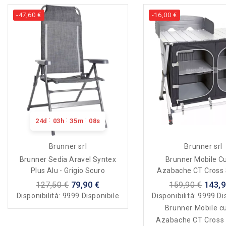
-47,60 €
-16,00 €
:
:
:
24
d
03
h
35
m
08
s
Brunner srl
Brunner srl
Brunner Sedia Aravel Syntex
Brunner Mobile C
Plus Alu - Grigio Scuro
Azabache CT Cross
127,50 €
79,90 €
159,90 €
143,9
Disponibilità:
9999 Disponibile
Disponibilità:
9999 Di
Brunner Mobile c
Azabache CT Cross