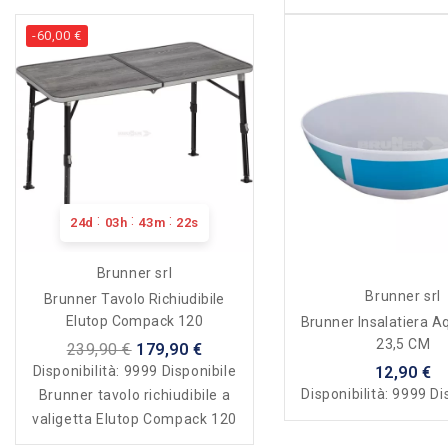
-60,00 €
:
:
:
24
d
03
h
43
m
22
s
Brunner srl
Brunner srl
Brunner Tavolo Richiudibile
Elutop Compack 120
Brunner Insalatiera A
23,5 CM
239,90 €
179,90 €
Disponibilità:
9999 Disponibile
12,90 €
Disponibilità:
9999 Di
Brunner tavolo richiudibile a
valigetta Elutop Compack 120