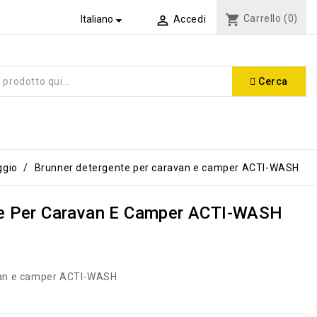
shopping_cart
Carrello
(0)


Italiano
Accedi
Cerca
ggio
Brunner detergente per caravan e camper ACTI-WASH
te Per Caravan E Camper ACTI-WASH
van e camper ACTI-WASH