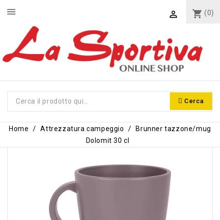
menu
shopping_cart
(0)

Cerca
Home
Attrezzatura campeggio
Brunner tazzone/mug
Dolomit 30 cl