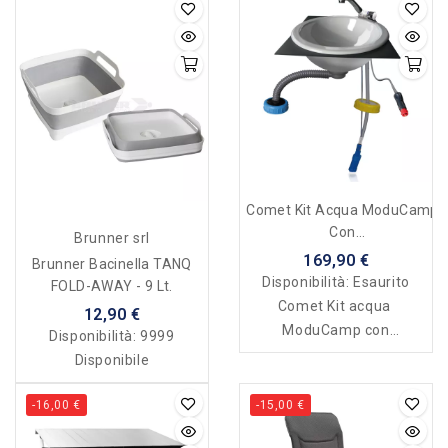
Comet Kit Acqua ModuCamp
Con
Brunner srl
Lavandino/rubinetto/pompa
169,90 €
Brunner Bacinella TANQ
Ad Immersione
Disponibilità:
Esaurito
FOLD-AWAY - 9 Lt.
Comet Kit acqua
12,90 €
ModuCamp con
Disponibilità:
9999
lavandino/rubinetto/pom
Disponibile
pa ad immersione a 12 v
scarico per le acque
-16,00 €
-15,00 €