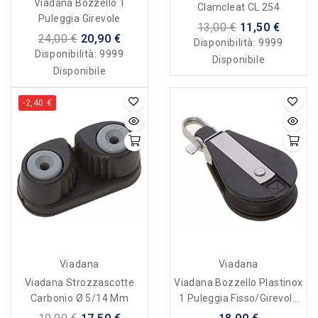
Viadana Bozzello 1
Clamcleat CL 254
Puleggia Girevole
13,00 €
11,50 €
24,00 €
20,90 €
Disponibilità:
9999
Disponibilità:
9999
Disponibile
Disponibile
-2,40 €
Viadana
Viadana
Viadana Strozzascotte
Viadana Bozzello Plastinox
Carbonio Ø 5/14 Mm
1 Puleggia Fisso/girevole
10x45 Mm