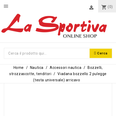
menu
shopping_cart
(0)

Cerca
Home
Nautica
Accessori nautica
Bozzelli,
strozzascotte, tenditori
Viadana bozzello 2 pulegge
(testa universale) arricavo
-7,10 €