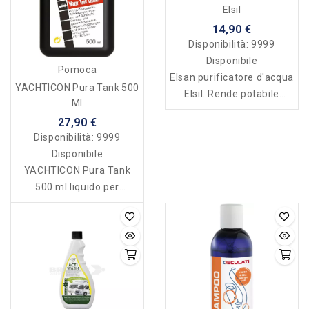
Elsil
14,90 €
Disponibilità:
9999
Disponibile
Pomoca
Elsan purificatore d'acqua
YACHTICON Pura Tank 500
Elsil. Rende potabile
Ml
sterilizza ogni tipo di
27,90 €
acqua
Disponibilità:
9999
Disponibile
YACHTICON Pura Tank
500 ml liquido per
disinfettare e pulire i
serbatoi delle acque
bianche, camper, caravan,
barche