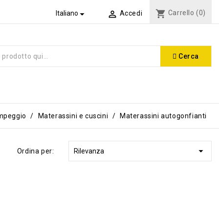
shopping_cart
Carrello
(0)


Italiano
Accedi
Cerca
mpeggio
Materassini e cuscini
Materassini autogonfianti

Ordina per:
Rilevanza