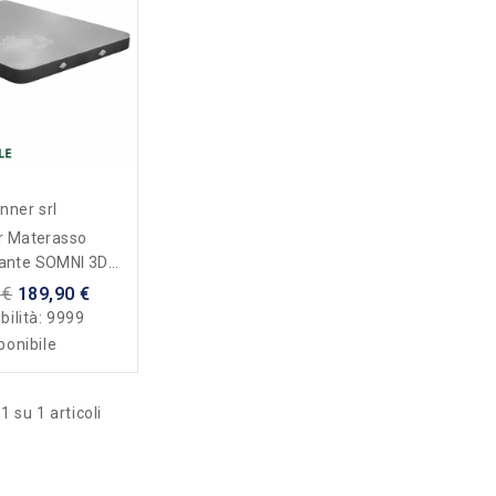
nner srl
r Materasso
ante SOMNI 3D
ouble
 €
189,90 €
bilità:
9999
ponibile
1 su 1 articoli