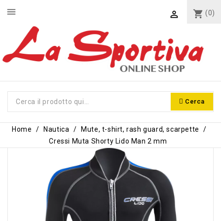
menu
shopping_cart
(0)

Cerca
Home
Nautica
Mute, t-shirt, rash guard, scarpette
Cressi Muta Shorty Lido Man 2 mm
-10,00 €