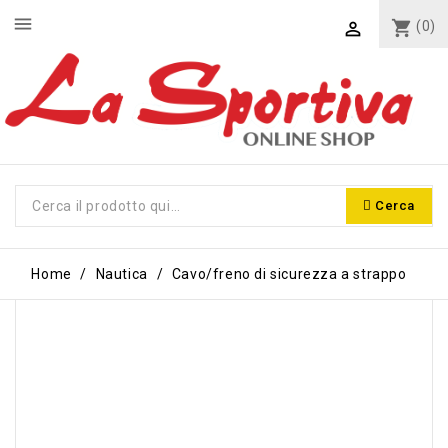
menu
shopping_cart
(0)

Cerca
Home
Nautica
Cavo/freno di sicurezza a strappo