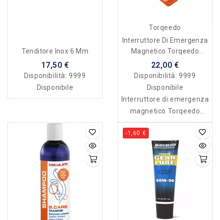
Torqeedo
Interruttore Di Emergenza
Magnetico Torqeedo
Tenditore Inox 6 Mm
Acceleratore TorqLink E
22,00 €
17,50 €
Travel XP
Disponibilità:
9999
Disponibilità:
9999
Disponibile
Disponibile
Interruttore di emergenza
magnetico Torqeedo
Acceleratore TorqLink per
-1,60 €
Travel XP