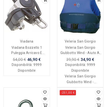
Viadana
Veleria San Giorgio
Viadana Bozzello 1
Veleria San Giorgio
Puleggia Arricavo E
Giubbotto Wind - Aiuto Al
Strozzascotte
Galleggiamento 50 N
54,00 €
46,90 €
39,90 €
34,90 €
Disponibilità:
9999
Disponibilità:
9999
Disponibile
Disponibile
Veleria San Giorgio
Giubbotto Wind -
giubbotto Aiuto al
-251,00 €
galleggiamento 50 N