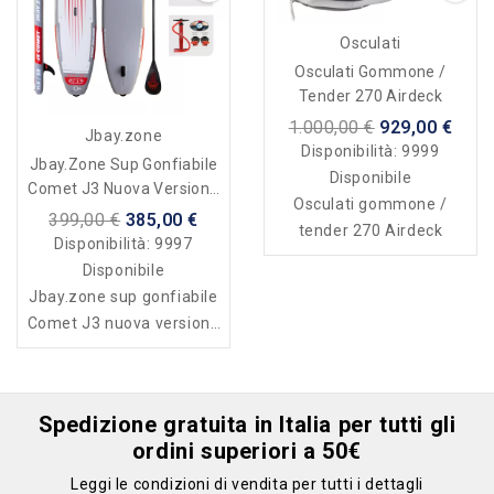
Osculati
Osculati Gommone /
Tender 270 Airdeck
1.000,00 €
929,00 €
Jbay.zone
Disponibilità:
9999
Jbay.zone Sup Gonfiabile
Disponibile
Comet J3 Nuova Versione
Osculati gommone /
2026
399,00 €
385,00 €
tender 270 Airdeck
Disponibilità:
9997
Disponibile
Jbay.zone sup gonfiabile
Comet J3 nuova versione
2026
Spedizione gratuita in Italia per tutti gli
ordini superiori a 50€
Leggi le condizioni di vendita per tutti i dettagli