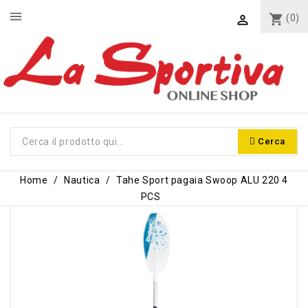
menu
shopping_cart
(0)

Cerca
Home
Nautica
Tahe Sport pagaia Swoop ALU 220 4
PCS
-6,10 €