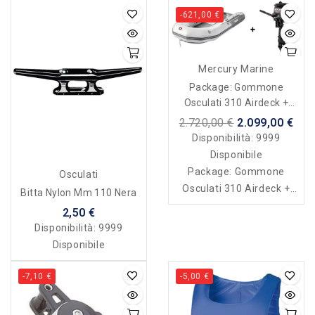
-621,00 €
Mercury Marine
Package: Gommone
Osculati 310 Airdeck +
Motore Mercury 4hp
2.720,00 €
2.099,00 €
FourStroke
Disponibilità:
9999
Disponibile
Package: Gommone
Osculati
Osculati 310 Airdeck +
Bitta Nylon Mm 110 Nera
Motore Mercury 4hp
2,50 €
FourStroke
Disponibilità:
9999
Disponibile
-7,10 €
-5,00 €