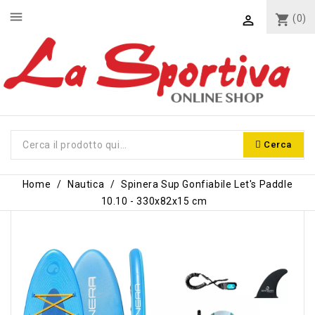
menu
shopping_cart
(0)

Cerca
Home
Nautica
Spinera Sup Gonfiabile Let's Paddle
10.10 - 330x82x15 cm
-35,10 €