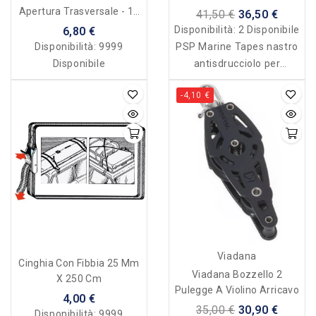
Imbarcazioni In Soft Grip -
Apertura Trasversale - 10
41,50 €
36,50 €
Grigio
Mm
Disponibilità:
2 Disponibile
6,80 €
PSP Marine Tapes nastro
Disponibilità:
9999
antisdrucciolo per
Disponibile
imbarcazioni in soft grip
-4,10 €
Viadana
Cinghia Con Fibbia 25 Mm
Viadana Bozzello 2
X 250 Cm
Pulegge A Violino Arricavo
4,00 €
35,00 €
30,90 €
Disponibilità:
9999