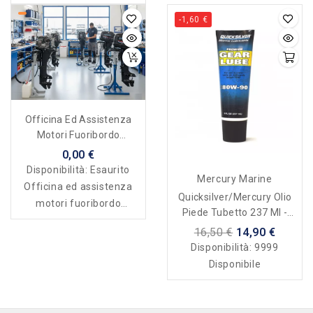
-1,60 €
Officina Ed Assistenza
Motori Fuoribordo
Endotermici Ed Elettrici
0,00 €
Disponibilità:
Esaurito
Mercury Marine
Officina ed assistenza
Quicksilver/Mercury Olio
motori fuoribordo
Piede Tubetto 237 Ml -
endotermici ed elettrici
Gear Lube
16,50 €
14,90 €
Disponibilità:
9999
Disponibile