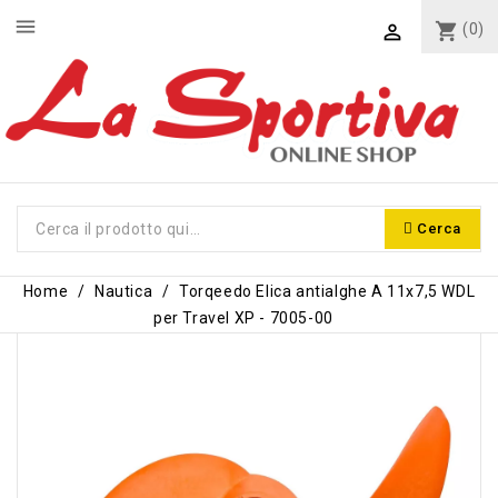
menu
shopping_cart
(0)

Cerca
Home
Nautica
Torqeedo Elica antialghe A 11x7,5 WDL
per Travel XP - 7005-00