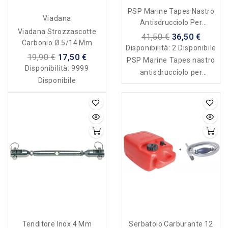
PSP Marine Tapes Nastro
Viadana
Antisdrucciolo Per
Viadana Strozzascotte
Imbarcazioni In Soft Grip -
41,50 €
36,50 €
Carbonio Ø 5/14 Mm
Grigio
Disponibilità:
2 Disponibile
19,90 €
17,50 €
PSP Marine Tapes nastro
Disponibilità:
9999
antisdrucciolo per
Disponibile
imbarcazioni in soft grip
Tenditore Inox 4 Mm
Serbatoio Carburante 12