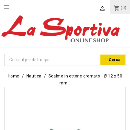
menu
shopping_cart
(0)

Cerca
Home
Nautica
Scalmo in ottone cromato - Ø 12 x 50
mm