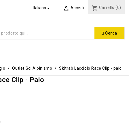
shopping_cart
Carrello
(0)


Italiano
Accedi
Cerca
gio
Outlet Sci Alpinismo
Skitrab Lacciolo Race Clip - paio
ce Clip - Paio
se