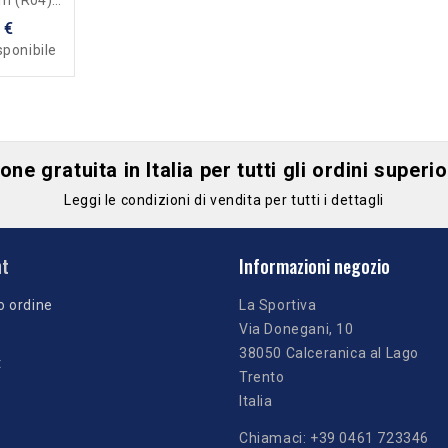
 (R04) -
 €
sponibile
ne gratuita in Italia per tutti gli ordini superi
Leggi le condizioni di vendita per tutti i dettagli
nt
Informazioni negozio
o ordine
La Sportiva
Via Donegani, 10
38050 Calceranica al Lago
t
Trento
Italia
Chiamaci:
+39 0461 723346