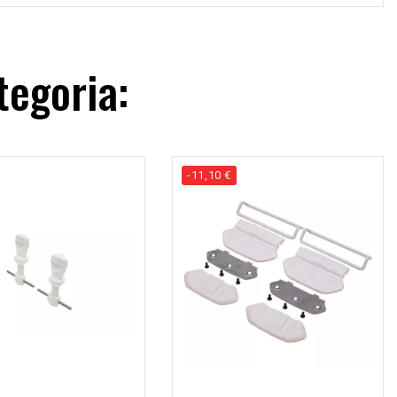
tegoria:
-11,10 €