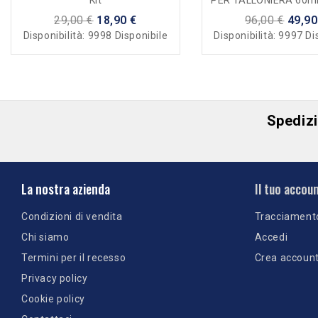
Kit
PER TALLONIERA 60mm
PAIO
29,00 €
18,90 €
96,00 €
49,90
Disponibilità:
9998 Disponibile
Disponibilità:
9997 Di
Spedizio
La nostra azienda
Il tuo accou
Condizioni di vendita
Tracciament
Chi siamo
Accedi
Termini per il recesso
Crea accoun
Privacy policy
Cookie policy