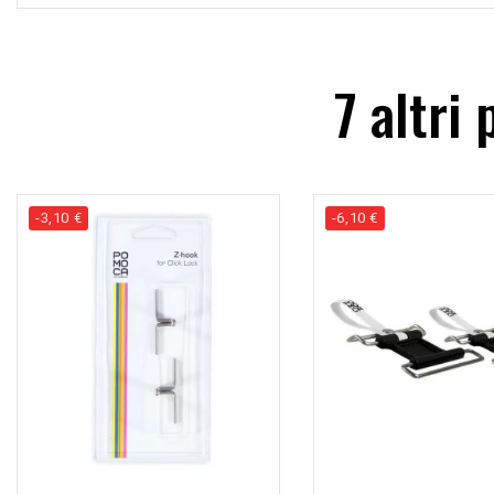
7 altri
-3,10 €
-6,10 €