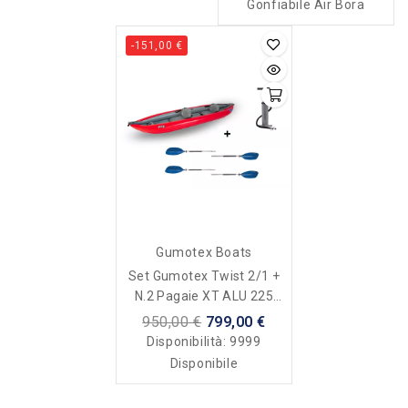
Gonfiabile Air Bora
-151,00 €
Gumotex Boats
Set Gumotex Twist 2/1 +
N.2 Pagaie XT ALU 225
Divis. + Gonfiatore Bravo 4
950,00 €
799,00 €
GM ALU
Disponibilità:
9999
Disponibile