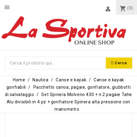
menu
shopping_cart
(0)

Cerca
Home
Nautica
Canoe e kayak
Canoe e kayak
gonfiabili
Pacchetto canoa, pagaie, gonfiatore, giubbotti
di salvataggio
Set Spinera Molveno 430 + n.2 pagaie Tahe
Alu divisibili in 4 pz + gonfiatore Spinera alta pressione con
manometro
-111,00 €