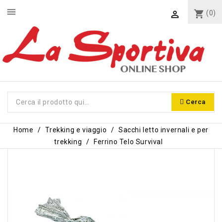
menu
shopping_cart
(0)

Cerca
Home
Trekking e viaggio
Sacchi letto invernali e per
trekking
Ferrino Telo Survival