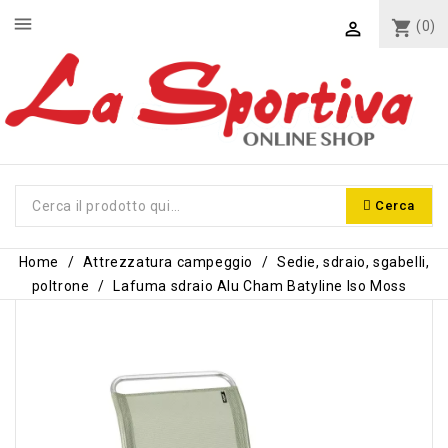
menu
shopping_cart
(0)

Cerca
Home
Attrezzatura campeggio
Sedie, sdraio, sgabelli,
poltrone
Lafuma sdraio Alu Cham Batyline Iso Moss
-20,00 €