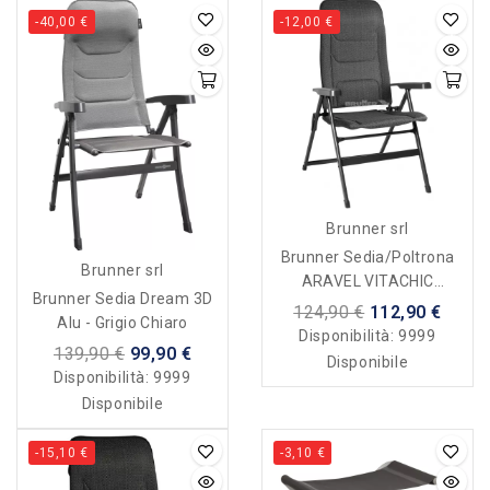
-40,00 €
-12,00 €
Brunner srl
Brunner Sedia/poltrona
Brunner srl
ARAVEL VITACHIC
Brunner Sedia Dream 3D
SALT&PEPPER - Tg.
124,90 €
112,90 €
Alu - Grigio Chiaro
Medium
Disponibilità:
9999
139,90 €
99,90 €
Disponibile
Disponibilità:
9999
Disponibile
-15,10 €
-3,10 €