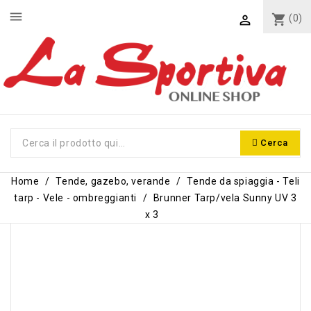
menu
shopping_cart
(0)

Cerca
Home
Tende, gazebo, verande
Tende da spiaggia - Teli
tarp - Vele - ombreggianti
Brunner Tarp/vela Sunny UV 3
x 3
-12,00 €