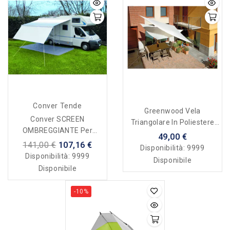
Conver Tende
Greenwood Vela
Conver SCREEN
Triangolare In Poliestere
OMBREGGIANTE Per
Resinato 5 X 5 X 5 Mt.
49,00 €
Verande Camper/caravan
141,00 €
107,16 €
Disponibilità:
9999
Disponibilità:
9999
Disponibile
Disponibile
-10%