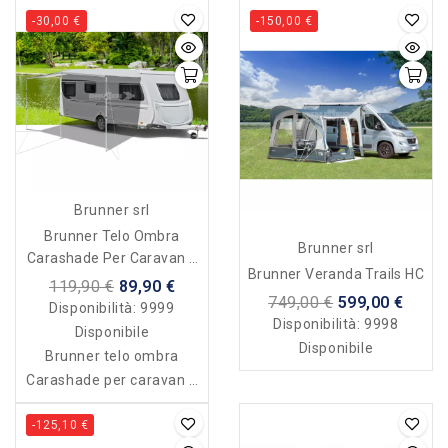
-30,00 €
-150,00 €
Brunner srl
Brunner Telo Ombra
Brunner srl
Carashade Per Caravan E
Brunner Veranda Trails HC
Van 250 X 240 Cm
119,90 €
89,90 €
749,00 €
599,00 €
Disponibilità:
9999
Disponibilità:
9998
Disponibile
Disponibile
Brunner telo ombra
Carashade per caravan e
van 250 x 240 cm
-125,10 €