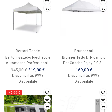
Bertoni Tende
Brunner srl
Bertoni Gazebo Pieghevole
Brunner Tetto Di Ricambio
Automatico Professionale
Per Gazebo Enjoy 2.0 3 X
Master 3x3 Comprensivo
4.5 Mt
945,00 €
819,90 €
169,00 €
Di Tetto Con Cuciture
Disponibilità:
9999
Disponibilità:
9999
Termonastrate
Disponibile
Disponibile
-45,00 €