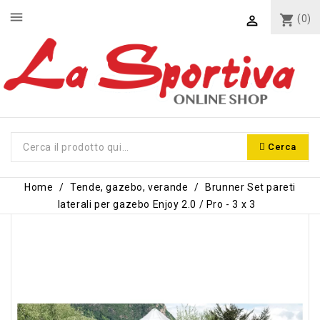
menu
shopping_cart
(0)

Cerca
Home
Tende, gazebo, verande
Brunner Set pareti
laterali per gazebo Enjoy 2.0 / Pro - 3 x 3
-10%