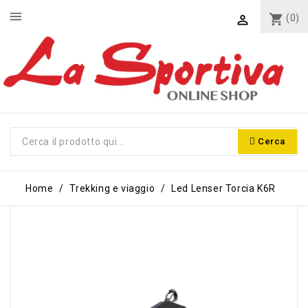
menu
shopping_cart
(0)

Cerca
Home
Trekking e viaggio
Led Lenser Torcia K6R
-7,00 €