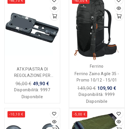
-46,10 €
-40,00 €
Ferrino
ATK PIASTRA DI
Ferrino Zaino Agile 35 -
REGOLAZIONE PER
Promo 10/12 - 15/01
TALLONIERA 60mm (R04) -
96,00 €
49,90 €
149,90 €
109,90 €
PAIO
Disponibilità:
9997
Disponibilità:
9999
Disponibile
Disponibile
-10,10 €
-5,00 €