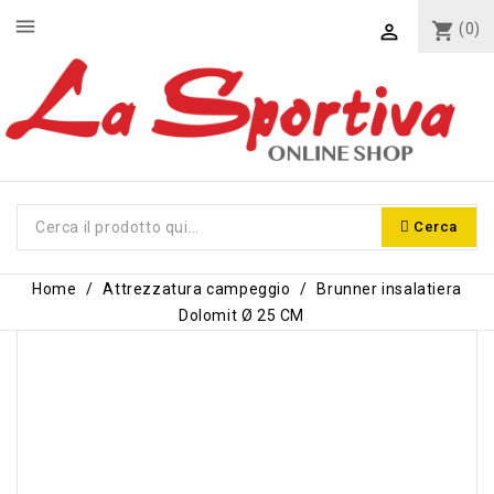
menu
shopping_cart
(0)

Cerca
Home
Attrezzatura campeggio
Brunner insalatiera
Dolomit Ø 25 CM