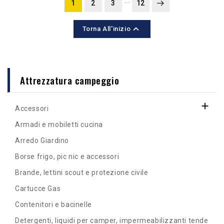
…
1
2
3
12

Torna All'inizio
Attrezzatura campeggio

Accessori
Armadi e mobiletti cucina
Arredo Giardino
Borse frigo, pic nic e accessori
Brande, lettini scout e protezione civile
Cartucce Gas
Contenitori e bacinelle
Detergenti, liquidi per camper, impermeabilizzanti tende