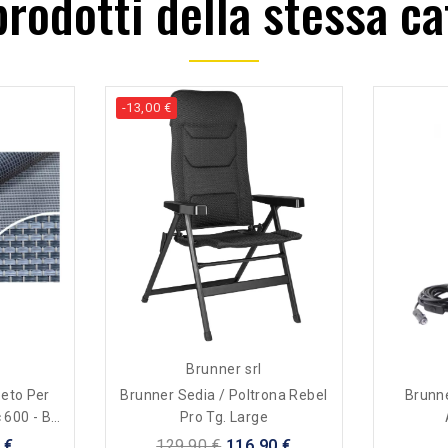
 prodotti della stessa ca
-13,00 €
Brunner srl
eto Per
Brunner Sedia / Poltrona Rebel
Brunne
 600 - Blu
Pro Tg. Large
sa
 €
129,90 €
116,90 €