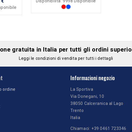
 €
Disponibilità:
9998 Disponibile
sponibile
ne gratuita in Italia per tutti gli ordini superi
Leggi le condizioni di vendita per tutti i dettagli
nt
Informazioni negozio
o ordine
La Sportiva
Via Donegani, 10
38050 Calceranica al Lago
t
Trento
Italia
Chiamaci:
+39 0461 723346