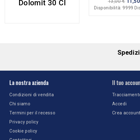
13,00 €
11,50
Dolomit 30 Cl
Disponibilità:
9999 Di
Spedizio
La nostra azienda
Il tuo accou
Condizioni di vendita
Tracciament
Chi siamo
Accedi
Termini per il recesso
Crea accoun
Privacy policy
Cookie policy
Contattaci