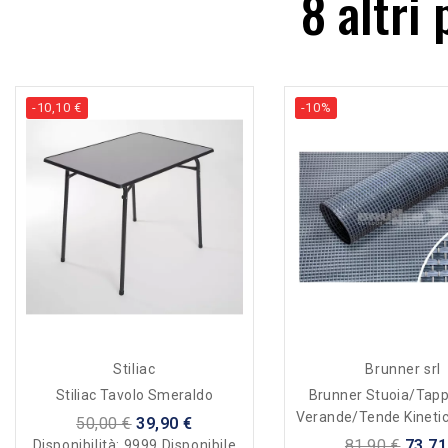
8 altri
-10,10 €
-10%
Stiliac
Brunner srl
Stiliac Tavolo Smeraldo
Brunner Stuoia/tapp
Verande/tende Kinetic
50,00 €
39,90 €
C59 - Con Bor
81,90 €
73,71
Disponibilità:
9999 Disponibile