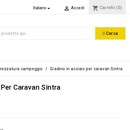
shopping_cart
Carrello
(0)


Italiano
Accedi
Cerca
trezzatura campeggio
Gradino in acciaio per caravan Sintra
 Per Caravan Sintra
se