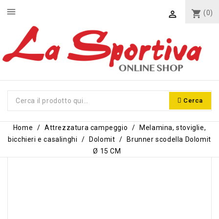
menu
shopping_cart
(0)

Cerca
Home
Attrezzatura campeggio
Melamina, stoviglie,
bicchieri e casalinghi
Dolomit
Brunner scodella Dolomit
Ø 15 CM