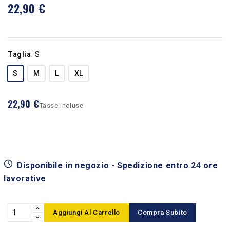
22,90 €
Taglia
:
S
S
M
L
XL
22,90 €
Tasse incluse
Disponibile in negozio - Spedizione entro 24 ore
lavorative
Aggiungi Al Carrello
Compra Subito