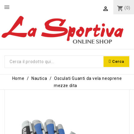
menu
shopping_cart
(0)

Cerca
Home
Nautica
Osculati Guanti da vela neoprene
mezze dita