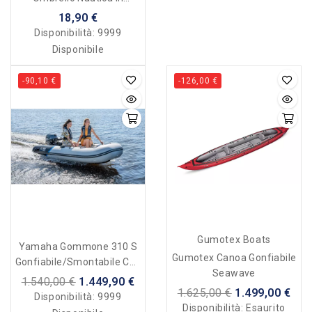
Acciaio Zincato Da 2.5 Kg
18,90 €
Disponibilità:
9999
Disponibile
-90,10 €
-126,00 €
Gumotex Boats
Yamaha Gommone 310 S
Gumotex Canoa Gonfiabile
Gonfiabile/smontabile Con
Seawave
Paiolato In Alluminio
1.540,00 €
1.449,90 €
1.625,00 €
1.499,00 €
Disponibilità:
9999
Disponibilità:
Esaurito