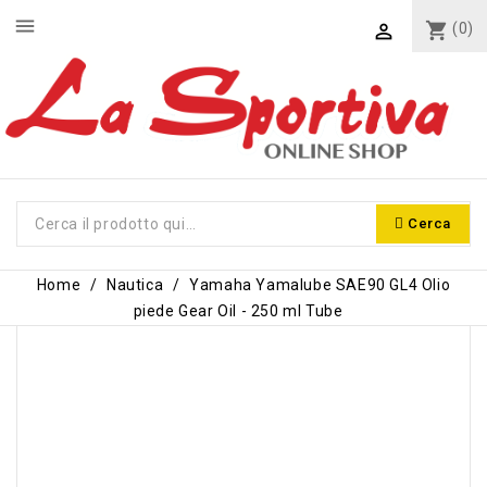
menu
shopping_cart
(0)

Cerca
Home
Nautica
Yamaha Yamalube SAE90 GL4 Olio
piede Gear Oil - 250 ml Tube
-1,60 €