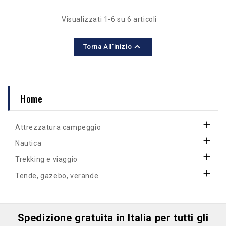
giubbotto Aiuto al
galleggiamento 50 N
Visualizzati 1-6 su 6 articoli

Torna All'inizio
Home

Attrezzatura campeggio

Nautica

Trekking e viaggio

Tende, gazebo, verande
Spedizione gratuita in Italia per tutti gli