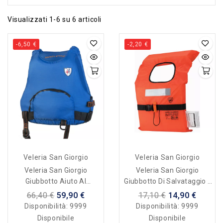
Visualizzati 1-6 su 6 articoli
-6,50 €
-2,20 €
Veleria San Giorgio
Veleria San Giorgio
Veleria San Giorgio
Veleria San Giorgio
Giubbotto Aiuto Al
Giubbotto Di Salvataggio -
Galleggiamento Sailor PE
Nadir Adulto 100 N
66,40 €
59,90 €
17,10 €
14,90 €
50 N
Disponibilità:
9999
Disponibilità:
9999
Disponibile
Disponibile