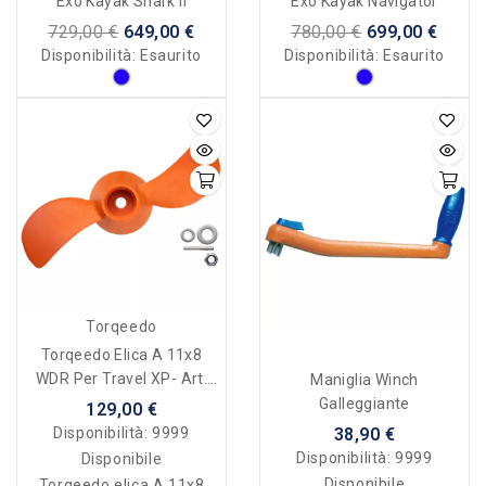
Exo Kayak Shark II
Exo Kayak Navigator
729,00 €
649,00 €
780,00 €
699,00 €
Disponibilità:
Esaurito
Disponibilità:
Esaurito
Torqeedo
Torqeedo Elica A 11x8
WDR Per Travel XP- Art.
Maniglia Winch
7007-00
Galleggiante
129,00 €
38,90 €
Disponibilità:
9999
Disponibilità:
9999
Disponibile
Disponibile
Torqeedo elica A 11x8