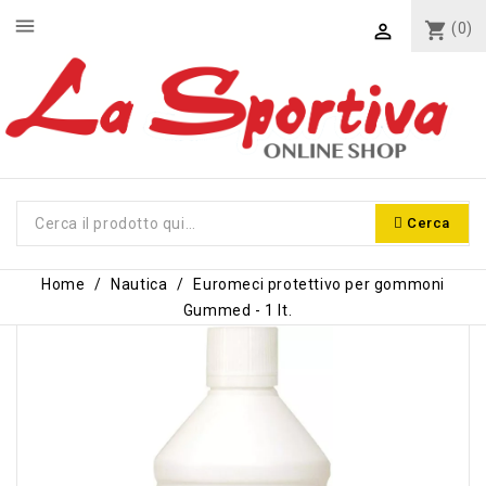
menu
shopping_cart
(0)

Cerca
Home
Nautica
Euromeci protettivo per gommoni
Gummed - 1 lt.