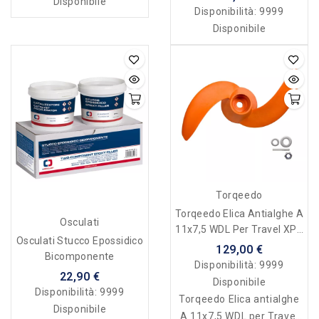
Disponibile
Disponibilità:
9999
Disponibile
Torqeedo
Torqeedo Elica Antialghe A
Osculati
11x7,5 WDL Per Travel XP -
Osculati Stucco Epossidico
7005-00
129,00 €
Bicomponente
Disponibilità:
9999
22,90 €
Disponibile
Disponibilità:
9999
Torqeedo Elica antialghe
Disponibile
A 11x7,5 WDL per Travel