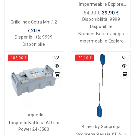
Impermeabile Explore
Duffle 85 Lt
54,90 €
39,90 €
Disponibilità:
9999
Grillo Inox Cetra Mm.12
Disponibile
7,20 €
Brunner Borsa viaggio
Disponibilità:
9999
impermeabile Explore
Disponibile
Duffle
-188,00 €
-20,10 €
Torqeedo
Torqeedo Batteria Al Litio
Bravo by Scoprega
Power 24-3500
Scoprega Pagaia XT ALU