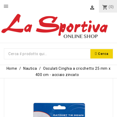
menu
shopping_cart
(0)

Cerca
Home
Nautica
Osculati Cinghia a cricchetto 25 mm x
400 cm - acciaio zincato