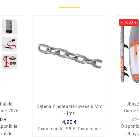
-14,00 €
iabile
Jbay.
Catena Zincata Genovese 6 Mm
ione 2026
Comet 
- 1mt.
0 €
42
4,90 €
sponibile
Disponib
Disponibilità:
9999 Disponibile
iabile
Jbay.