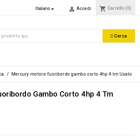
shopping_cart
Carrello
(0)


Italiano
Accedi
Cerca
ca
Mercury motore fuoribordo gambo corto 4hp 4 tm Usato
uoribordo Gambo Corto 4hp 4 Tm