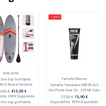
-1,60 €
Jbay.zone
Yamaha Marine
zone Sup Gonfiabile
WJ2 Nuova Versione
Yamaha Yamalube SAE90 GL4
2026
Olio Piede Gear Oil - 250 Ml Tube
9,00 €
415,00 €
ilità:
9999 Disponibile
17,50 €
15,90 €
Disponibilità:
9999 Disponibile
zone sup gonfiabile