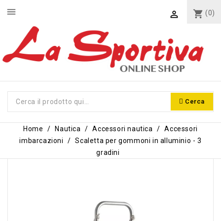
menu
shopping_cart
(0)

Cerca
Home
Nautica
Accessori nautica
Accessori
imbarcazioni
Scaletta per gommoni in alluminio - 3
gradini
-7,00 €