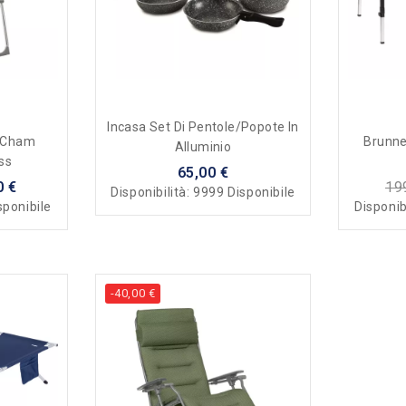
Incasa Set Di Pentole/popote In
u Cham
Brunne
Alluminio
ss
65,00 €
0 €
19
Disponibilità:
9999 Disponibile
sponibile
Disponib
-40,00 €