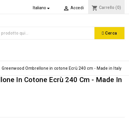
shopping_cart
Carrello
(0)


Italiano
Accedi
Cerca
Greenwood Ombrellone in cotone Ecrù 240 cm - Made in Italy
one In Cotone Ecrù 240 Cm - Made In