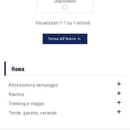
Disponibile
Visualizzati 1-1 su 1 articoli

Torna All'inizio
Home

Attrezzatura campeggio

Nautica

Trekking e viaggio

Tende, gazebo, verande