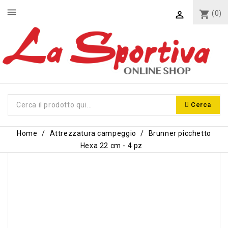
menu
shopping_cart
(0)

Cerca
Home
Attrezzatura campeggio
Brunner picchetto
Hexa 22 cm - 4 pz