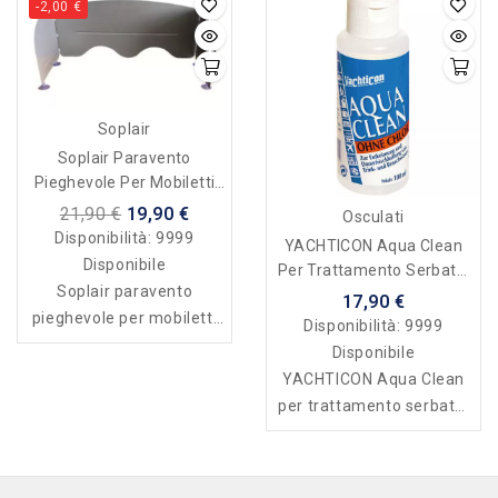
-2,00 €
Soplair
Soplair Paravento
Pieghevole Per Mobiletti
Portafornello
21,90 €
19,90 €
Osculati
Disponibilità:
9999
YACHTICON Aqua Clean
Disponibile
Per Trattamento Serbatoi
Soplair paravento
Acqua
17,90 €
pieghevole per mobiletti
Disponibilità:
9999
portafornello
Disponibile
YACHTICON Aqua Clean
per trattamento serbatoi
acqua per potabilizzare